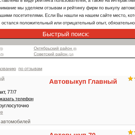
тавлены в виде рейтинга пользователей, а также на интерактив
нимание мы уделяем отзывам и рейтингу фирм по выкупу автом
шими посетителями. Если Вы нашли на нашем сайте место, кот
с остался положительный или отрицательный опыт, обязательно
Быстрый поиск:
Октябрьский район
(5)
(8)
н
Советский район
(5)
(14)
азванию
по отзывам
Автовыкуп Главный
кт, 77/7
казать телефон
руглосуточно
те
п автомобилей